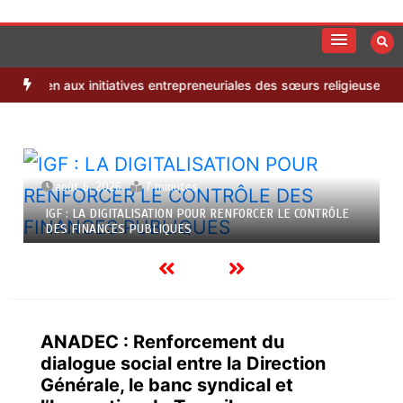
Aller
au
S’informer autrement
Impact News
contenu
 aux initiatives entrepreneuriales des sœurs religieuses de Nto Luzi
août 6, 2026
7 minutes
IGF : LA DIGITALISATION POUR RENFORCER LE CONTRÔLE
DES FINANCES PUBLIQUES
ANADEC : Renforcement du
dialogue social entre la Direction
Générale, le banc syndical et