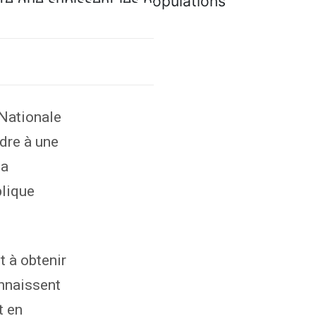
 Nationale
dre à une
la
blique
 à obtenir
onnaissent
t en