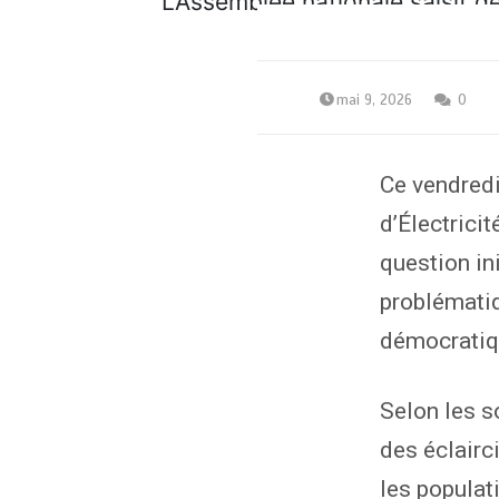
mai 9, 2026
0
Ce vendredi
d’Électrici
question in
problématiq
démocratiq
Selon les s
des éclairc
les populat