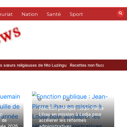
uriat
Nation
Santé
Sport
uses de Nto Luzingu
Recettes non fiscales : la DGRAD dépasse ses o
août 5, 2026
2 minutes
Fonction publique : Jean-Pierre
in
Lihau en mission à Lodja pour
e de
accélérer les réformes
nnée 2026
administratives