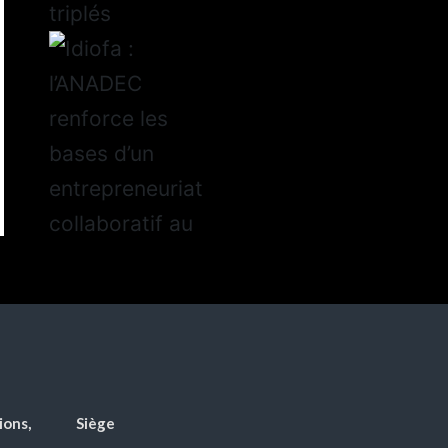
ions,
Siège