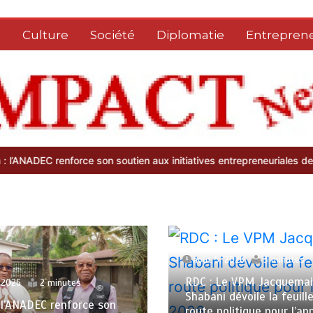
e
Culture
Société
Diplomatie
Entreprene
orce son soutien aux initiatives entrepreneuriales des sœurs religie
août 5, 2026
3 minutes
RDC : Le VPM Jacquema
 2026
2 minutes
Shabani dévoile la feuill
: l’ANADEC renforce son
route politique pour l’a