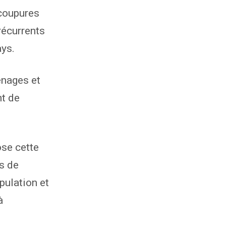
 coupures
récurrents
ays.
énages et
t de
se cette
s de
pulation et
à