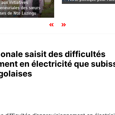
 aux initiatives
eneuriales des sœurs
uses de Nto Luzingu
nale saisit des difficultés
ent en électricité que subis
golaises