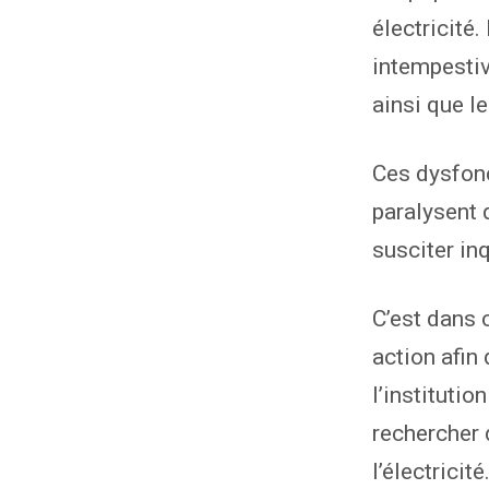
électricité
intempestiv
ainsi que l
Ces dysfonc
paralysent 
susciter in
C’est dans
action afin
l’institutio
rechercher d
l’électricité