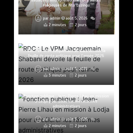
initiatives entrepreneuriales des sœurs
religieuses de Nto Luzingu
par
admin
août 5, 2026
2 minutes
2 jours
RDC : Le VPM Jacquemain Shabani dévoile la
feuille de route politique pour l’année 2026
par
admin
août 5, 2026
3 minutes
2 jours
Fonction publique : Jean-Pierre Lihau en mission
à Lodja pour accélérer les réformes
administratives
par
admin
août 5, 2026
2 minutes
2 jours