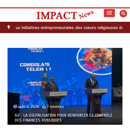
Aller
au
S’informer autrement
Impact News
contenu
itiatives entrepreneuriales des sœurs religieuses de Nto Luzingu
Re
août 6, 2026
7 minutes
IGF : LA DIGITALISATION POUR RENFORCER LE CONTRÔLE
DES FINANCES PUBLIQUES