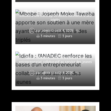
Mbobe : Joseph Moke Tawaba apporte son
soutien à une mère ayant donné naissance à des
triplés
par
admin
août 4, 2026
3 minutes
3 jours
Idiofa : l’ANADEC renforce les bases d’un
entrepreneuriat collaboratif au service des jeunes
par
admin
août 4, 2026
3 minutes
3 jours