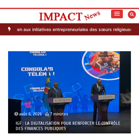
Aller
au
S’informer autrement
Impact News
contenu
aux initiatives entrepreneuriales des sœurs religieuses de Nto Luzin
août 6, 2026
7 minutes
IGF : LA DIGITALISATION POUR RENFORCER LE CONTRÔLE
DES FINANCES PUBLIQUES