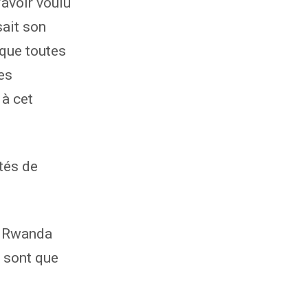
avoir voulu
sait son
 que toutes
es
 à cet
tés de
le Rwanda
 sont que