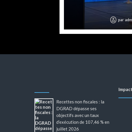
entrepreneuriale
taux d’exéc
par
par
par
admi
admi
adm
Impac
Recettes non fiscales : la
DGRAD dépasse ses
objectifs avec un taux
d’exécution de 107,46 % en
juillet 2026