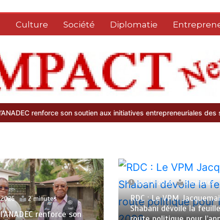
e
Culture
Société
Diplomatie
Entreprene
son soutien aux initiatives entrepreneuriales des sœurs religieuses 
août 5, 2026
3 minutes
RDC : Le VPM Jacquema
 2026
2 minutes
Shabani dévoile la feuill
: l’ANADEC renforce son
route politique pour l’a