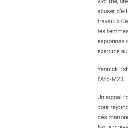
victime, un
abuser d’el
travail. » C
les femmes
espionnes d
exercice au
Yannick Tsh
l’Afc-M23.
Un signal f
pour rejoin
des marion
Nous y revi