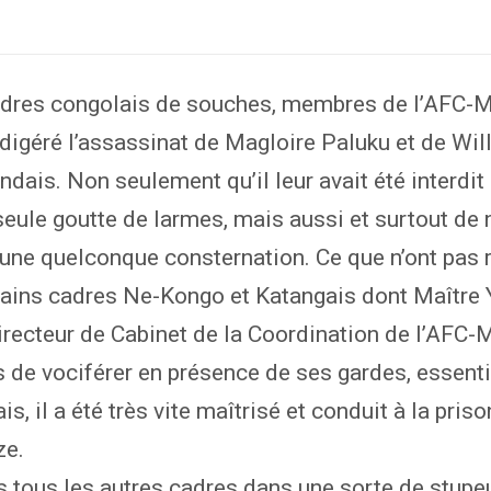
adres congolais de souches, membres de l’AFC-M
digéré l’assassinat de Magloire Paluku et de Wi
ndais. Non seulement qu’il leur avait été interdit
seule goutte de larmes, mais aussi et surtout de 
une quelconque consternation. Ce que n’ont pas 
tains cadres Ne-Kongo et Katangais dont Maître 
irecteur de Cabinet de la Coordination de l’AFC-
s de vociférer en présence de ses gardes, essent
, il a été très vite maîtrisé et conduit à la priso
ze.
s tous les autres cadres dans une sorte de stupe