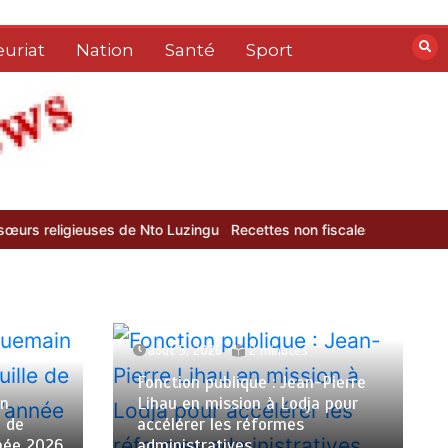
uriat
Nation
Santé
Sport
de Nto Luzingu
Recettes non fiscales : la DGRAD dépasse ses object
août 5, 2026
2 minutes
Fonction publique : Jean-Pierre
in
Lihau en mission à Lodja pour
e de
accélérer les réformes
nnée 2026
administratives