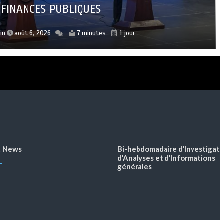
s des sœurs religieuses de Nto Luzingu
ution de 107,46 % en juillet 2026
FINANCES PUBLIQUES
n
n
in
août 7, 2026
août 5, 2026
août 6, 2026
3 minutes
2 minutes
7 minutes
6 heures
2 jours
1 jour
t News
Bi-hebdomadaire d’Investigat
d’Analyses et d’Informations
générales