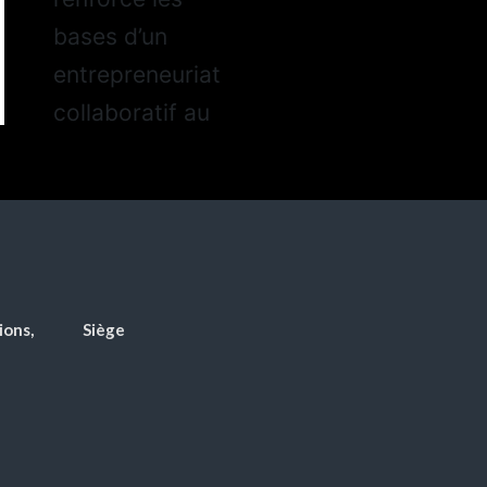
ions,
Siège