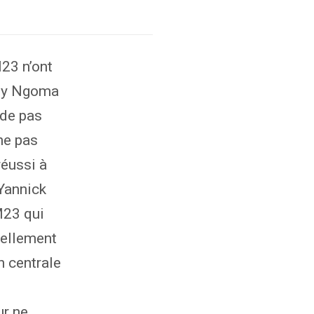
23 n’ont
lly Ngoma
 de pas
ne pas
réussi à
Yannick
M23 qui
iellement
n centrale
ur ne