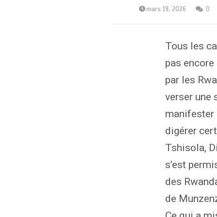
mars 19, 2026
0
Tous les c
pas encore 
par les Rwa
verser une 
manifester 
digérer cer
Tshisola, D
s’est permi
des Rwandais
de Munzen
Ce qui a mi