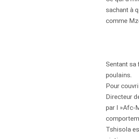
sachant à q
comme Mzée
Sentant sa 
poulains.
Pour couvri
Directeur d
par l »Afc-
comportemen
Tshisola es