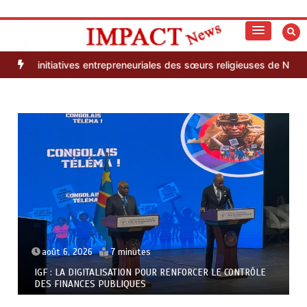
Aller
au
S’informer autrement
Impact News
contenu
ives entrepreneuriales des sœurs religieuses de Nto Luzingu
Recette
août 6, 2026
7 minutes
IGF : LA DIGITALISATION POUR RENFORCER LE CONTRÔLE
DES FINANCES PUBLIQUES