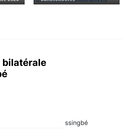
 bilatérale
bé