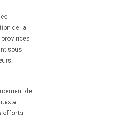
des
tion de la
s provinces
ent sous
eurs
orcement de
ntexte
s efforts