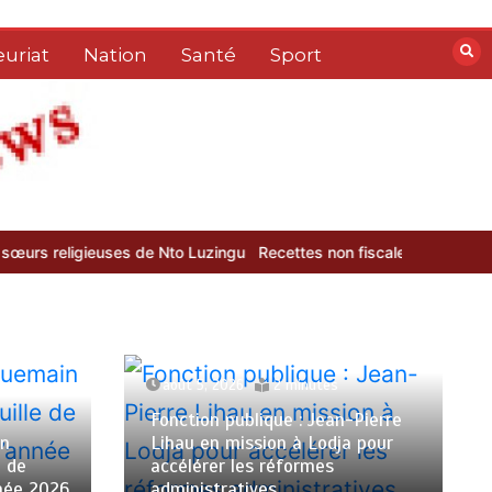
uriat
Nation
Santé
Sport
to Luzingu
Recettes non fiscales : la DGRAD dépasse ses objectifs 
août 5, 2026
2 minutes
Fonction publique : Jean-Pierre
in
Lihau en mission à Lodja pour
e de
accélérer les réformes
nnée 2026
administratives