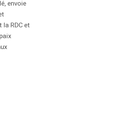
lé, envoie
et
t la RDC et
paix
aux