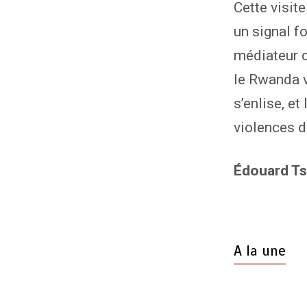
Cette visite
un signal fo
médiateur d
le Rwanda v
s’enlise, et
violences d
Édouard T
A la une