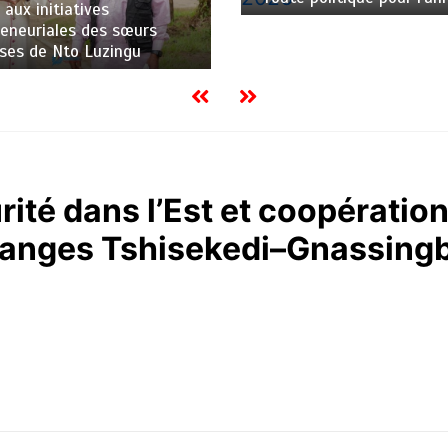
 aux initiatives
eneuriales des sœurs
uses de Nto Luzingu
ité dans l’Est et coopération
hanges Tshisekedi–Gnassing