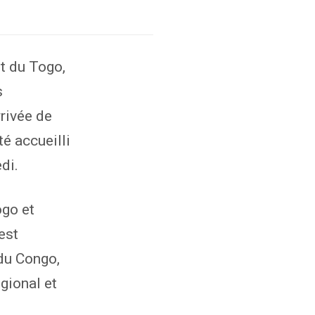
t du Togo,
s
rrivée de
té accueilli
di.
ogo et
est
du Congo,
gional et