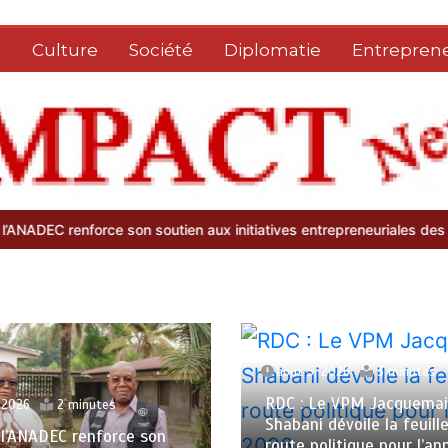
e
Culture
Société
Diplomatie
Entreprene
soutien aux initiatives entrepreneuriales des sœurs religieuses de N
août 5, 2026
3 minutes
RDC : Le VPM Jacquema
 2026
2 minutes
Shabani dévoile la feuill
: l’ANADEC renforce son
route politique pour l’a