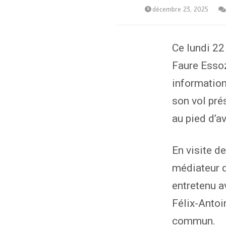
décembre 23, 2025
Ce lundi 22
Faure Essoz
information
son vol prés
au pied d’a
En visite d
médiateur d
entretenu a
Félix-Antoi
commun.